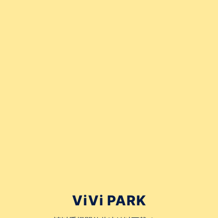
ViVi PARK